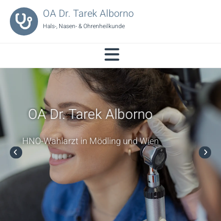
OA Dr. Tarek Alborno
Hals-, Nasen- & Ohren­heil­kunde
OA Dr. Tarek Alborno
HNO-Wahlarzt in Mödling und Wien
Ordination Mödling
Ordination Wien