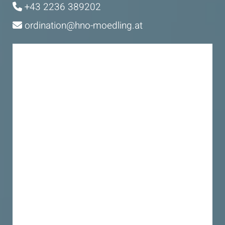
+43 2236 389202

ordination@hno-moedling.at
